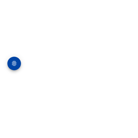
Über die Bauverlag BV GmbH
18 Zeitschriften, zahlreiche Sonderpublikationen
und Online-Angebote werden von rund 135
Mitarbeitern am Hauptsitz in Gütersloh sowie in
unseren Geschäftsstellen in Berlin und München