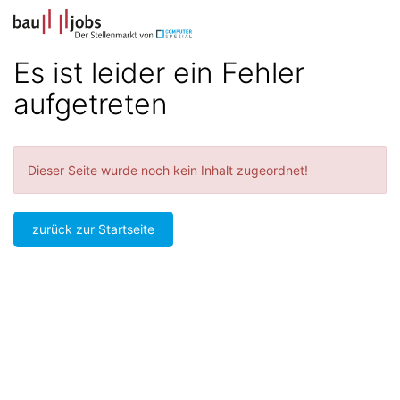
Accessibility
Anzeige
zur
Benut
Modus
Me
schalten
Suche
aktivieren
Es ist leider ein Fehler
zur
öff
von
Navigation
aufgetreten
mobilem
zum
Inhalt
Endgerät
aus
Dieser Seite wurde noch kein Inhalt zugeordnet!
zurück zur Startseite